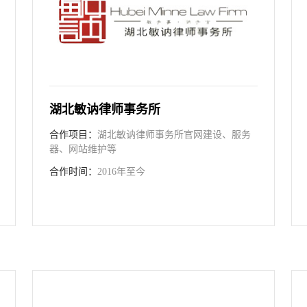
湖北敏讷律师事务所
合作项目：
湖北敏讷律师事务所官网建设、服务
器、网站维护等
合作时间：
2016年至今