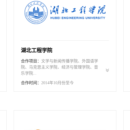
湖北工程学院
合作项目：
文学与新闻传播学院、外国语学
院、马克思主义学院、经济与管理学院、音
乐学院...
合作时间：
2014年10月份至今