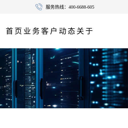
服务热线：400-6688-605
首页
业务
客户
动态
关于