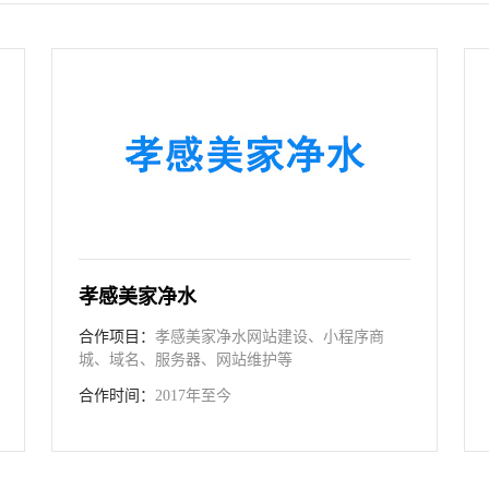
孝感美家净水
合作项目：
孝感美家净水网站建设、小程序商
城、域名、服务器、网站维护等
合作时间：
2017年至今