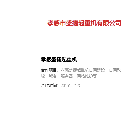
孝感盛捷起重机
合作项目：
孝感盛捷起重机官网建设、官网改
版、域名、服务器、网站维护等
合作时间：
2015年至今