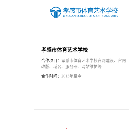
孝感市体育艺术学校
合作项目：
孝感市体育艺术学校官网建设、官网
改版、域名、服务器、网站维护等
合作时间：
2013年至今