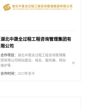
湖北中晟全过程工程咨询管理集团有
限公司
合作项目：
湖北中晟全过程工程咨询管理集
团有限公司网站建设、域名、服务器、网站
维护等...
合作时间：
2023年至今