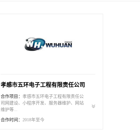
孝感市五环电子工程有限责任公司
合作项目：
孝感市五环电子工程有限责任公
司网建设、小程序开发、服务器维护、网站
维护等...
合作时间：
2018年至今